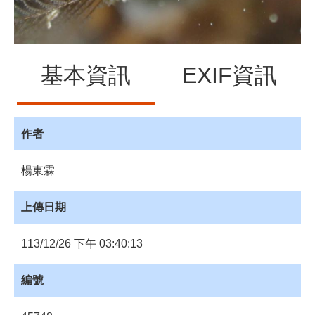
員
登
入
網
基本資訊
EXIF資訊
站
導
覽
購
作者
物
車
楊東霖
下
載
上傳日期
管
理
113/12/26 下午 03:40:13
資
源
編號
管
理