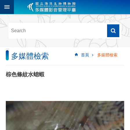
跳到主要內容區塊
進
階
搜
尋
:::
多媒體檢索
首頁
多媒體檢索
多
媒
體
棕色條紋水螅蝦
檢
索
圖
像
影
音
音