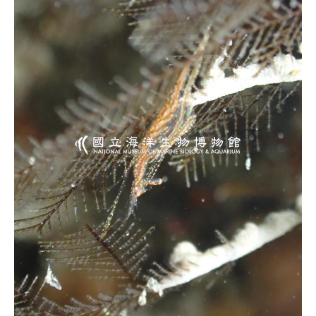
源
訊
息
發
布
諮
詢
服
務
會
員
專
區
首
頁
館