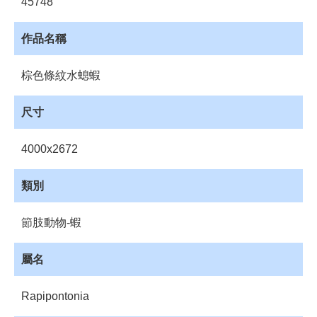
45748
資
源
作品名稱
收
藏
棕色條紋水螅蝦
登
入
尺寸
4000x2672
類別
節肢動物-蝦
屬名
Rapipontonia