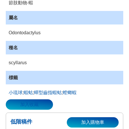
節肢動物-蝦
資
源
屬名
收
藏
Odontodactylus
登
入
種名
scyllarus
標籤
小琉球
;
蝦蛄
;
蟬型齒指蝦蛄
;
螳螂蝦
加入收藏
低階稿件
加入購物車