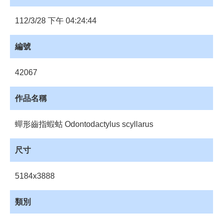
員
登
112/3/28 下午 04:24:44
入
網
編號
站
導
42067
覽
購
作品名稱
物
車
蟬形齒指蝦蛄 Odontodactylus scyllarus
下
載
尺寸
管
理
5184x3888
資
源
類別
管
理