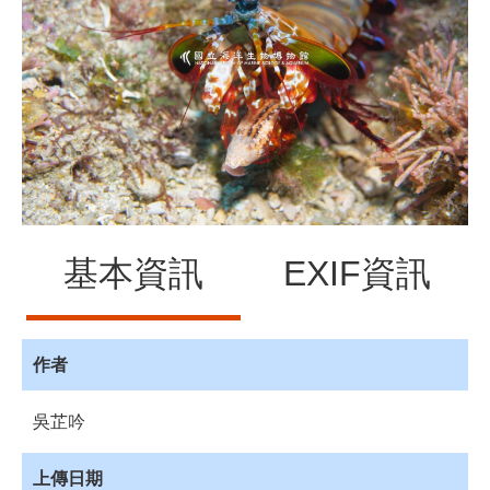
源
訊
息
發
布
諮
詢
服
務
基本資訊
EXIF資訊
會
員
專
區
作者
首
吳芷吟
頁
館
上傳日期