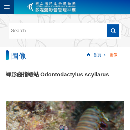
跳到主要內容區塊
進
階
搜
尋
:::
圖像
首頁
圖像
多
媒
體
蟬形齒指蝦蛄 Odontodactylus scyllarus
檢
索
圖
像
影
音
音