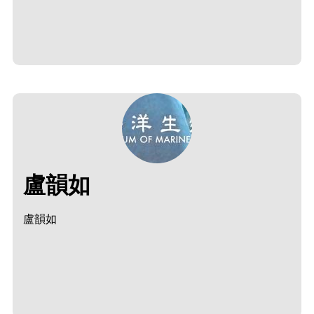
盧韻如
盧韻如