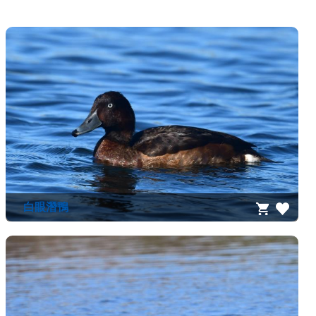
員
登
入
網
站
導
覽
購
物
車
下
載
白眼潛鴨
管
理
資
源
管
理