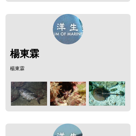
楊東霖
楊東霖