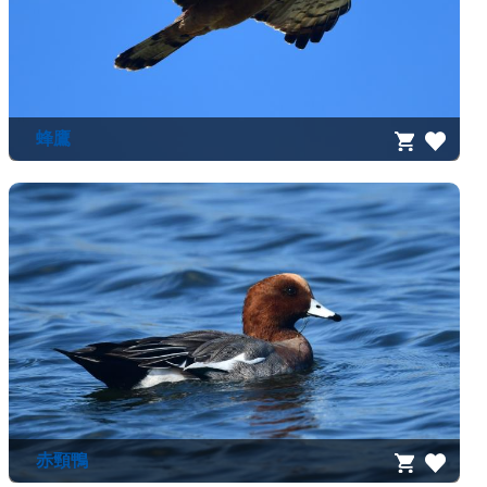
蜂鷹
赤頸鴨