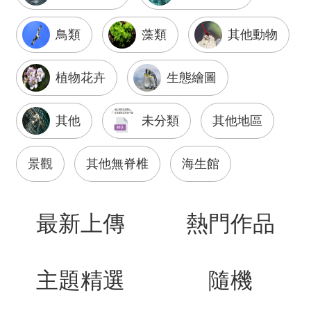
源
鳥類
藻類
其他動物
訊
息
發
植物花卉
生態繪圖
布
諮
其他
未分類
其他地區
詢
服
務
景觀
其他無脊椎
海生館
會
員
專
最新上傳
熱門作品
區
首
頁
主題精選
隨機
館