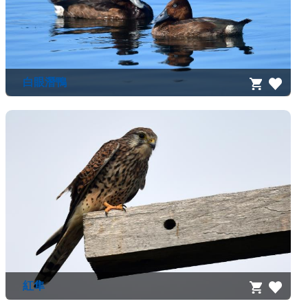
白眼潛鴨
紅隼