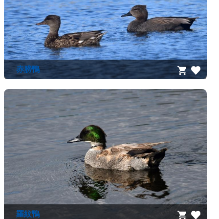
資
源
收
藏
登
赤膀鴨
入
羅紋鴨