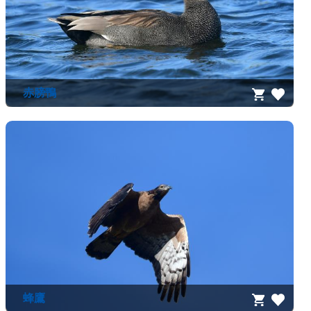
赤膀鴨
蜂鷹