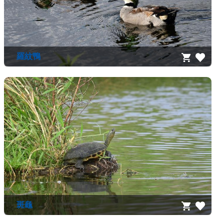
羅紋鴨
斑龜