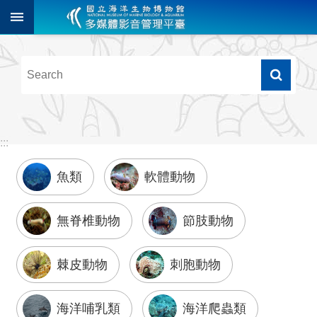
跳到主要內容區塊
進
階
搜
尋
:::
多
更多
媒
體
魚類
軟體動物
檢
索
無脊椎動物
節肢動物
圖
像
棘皮動物
刺胞動物
影
音
海洋哺乳類
海洋爬蟲類
音