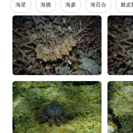
海星
海膽
海參
海百合
棘皮