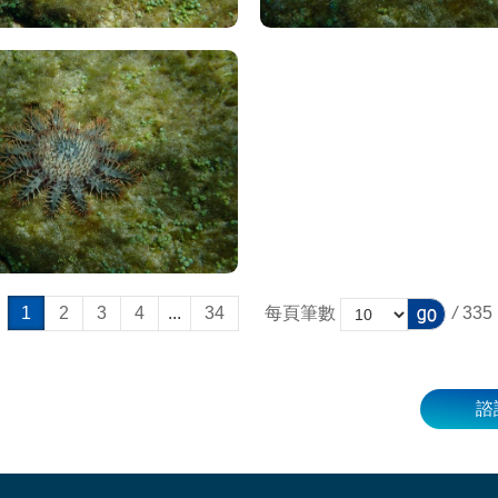
1
2
3
4
...
34
每頁筆數
/
335
諮