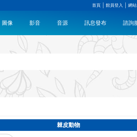
首頁
館員登入
網站
圖像
影音
音源
訊息發布
諮詢
棘皮動物