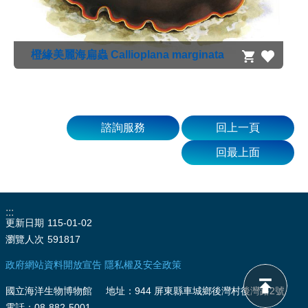
源
訊
息
橙緣美麗海扁蟲 Callioplana marginata
發
布
諮
詢
諮詢服務
回上一頁
服
務
回最上面
會
員
專
:::
區
更新日期
115-01-02
瀏覽人次
591817
首
政府網站資料開放宣告
隱私權及安全政策
頁
國立海洋生物博物館 地址：944 屏東縣車城鄉後灣村後灣路2號
館
電話：08-882-5001