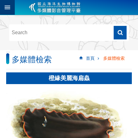
跳到主要內容區塊
進
階
搜
尋
:::
多媒體檢索
首頁
多媒體檢索
多
媒
體
橙緣美麗海扁蟲
檢
索
圖
像
影
音
音