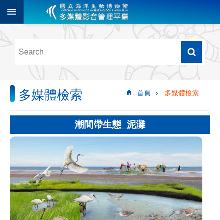
跳到主要內容區塊
進
階
搜
尋
:::
多媒體檢索
首頁
多媒體檢索
多
媒
體
潮間帶生態_泥灘
檢
索
圖
像
影
音
音