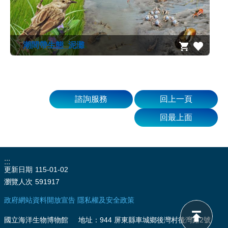
源
訊
息
潮間帶生態_泥灘
發
布
諮
詢
諮詢服務
回上一頁
服
務
回最上面
會
員
專
:::
區
更新日期
115-01-02
瀏覽人次
591917
首
政府網站資料開放宣告
隱私權及安全政策
頁
國立海洋生物博物館 地址：944 屏東縣車城鄉後灣村後灣路2號
館