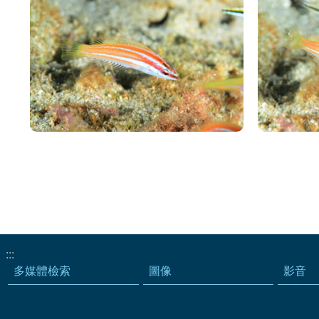
:::
多媒體檢索
圖像
影音