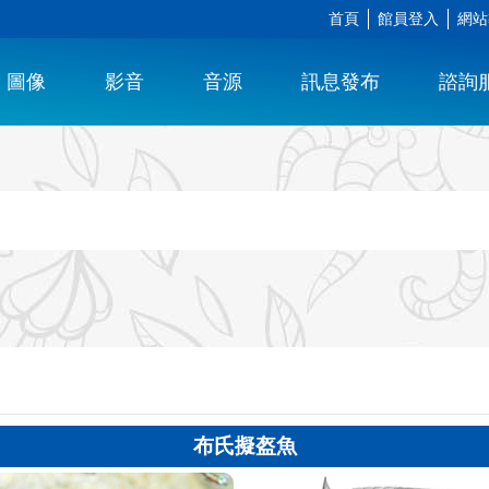
首頁
館員登入
網站
圖像
影音
音源
訊息發布
諮詢
布氏擬盔魚