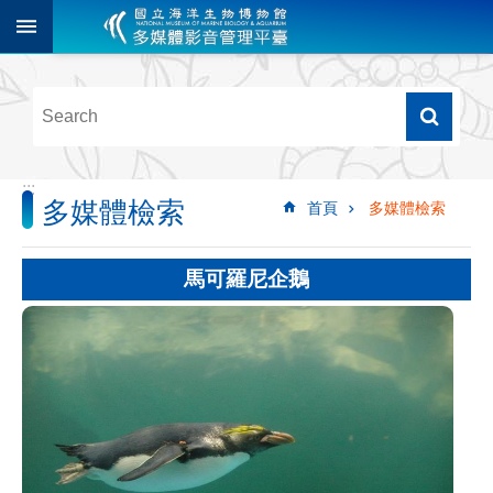
跳到主要內容區塊
進
階
搜
尋
:::
多媒體檢索
首頁
多媒體檢索
多
媒
體
馬可羅尼企鵝
檢
索
圖
像
影
音
音