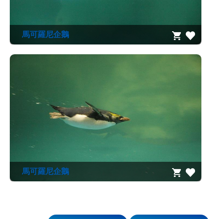
源
訊
馬可羅尼企鵝
息
發
布
諮
詢
服
務
會
員
專
區
馬可羅尼企鵝
首
頁
館