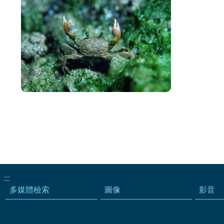
:::
多媒體檢索
圖像
影音