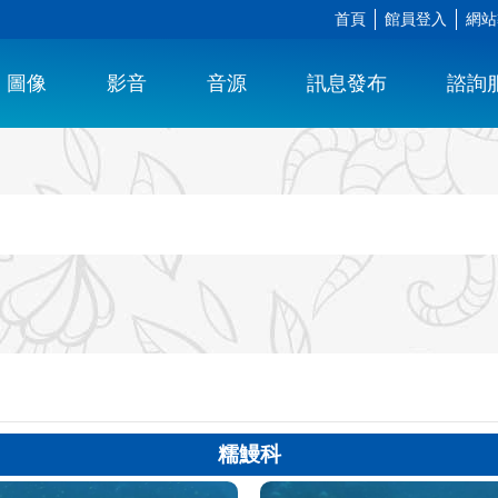
首頁
館員登入
網站
圖像
影音
音源
訊息發布
諮詢
糯鰻科