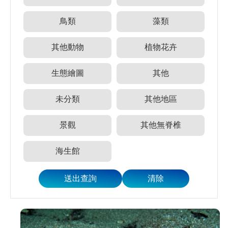
員
登
鳥類
藻類
入
網
其他動物
植物花卉
站
導
生態繪圖
其他
覽
購
未分類
其他地區
物
車
景觀
其他無脊椎
下
載
海生館
管
理
資
源
管
理