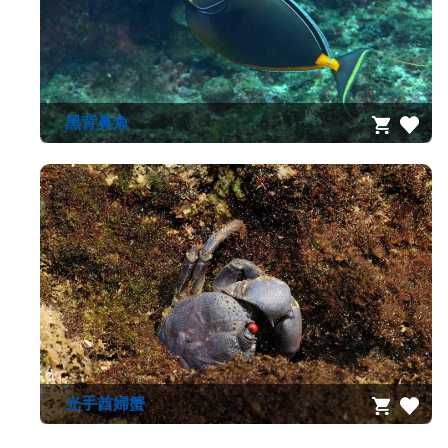
黑背鼻魚
光手酋婦蟹