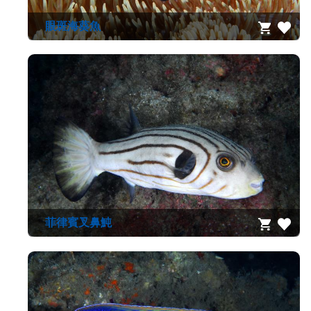
眼斑海葵魚
菲律賓叉鼻魨