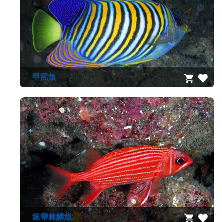
甲尻魚
銀帶棘鱗魚