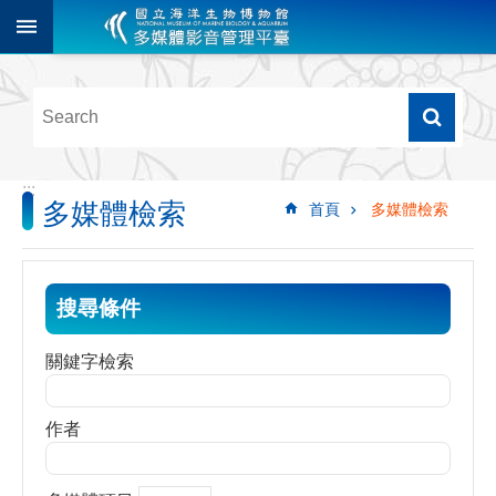
跳到主要內容區塊
進
階
搜
尋
:::
多媒體檢索
首頁
多媒體檢索
多
媒
體
檢
搜尋條件
索
圖
關鍵字檢索
像
影
作者
音
音