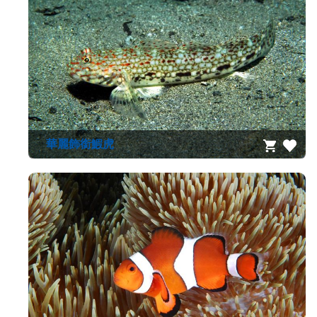
資
源
收
藏
登
入
華麗飾銜鰕虎