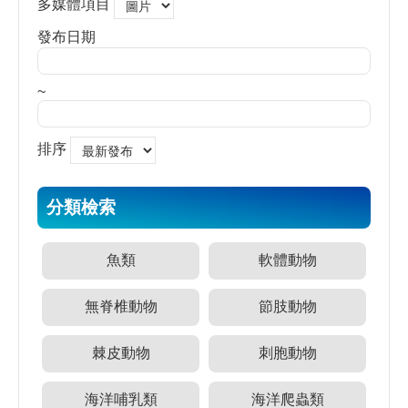
多媒體項目
源
發布日期
訊
息
發
~
布
諮
排序
詢
服
務
分類檢索
會
員
魚類
軟體動物
專
區
無脊椎動物
節肢動物
首
棘皮動物
刺胞動物
頁
館
海洋哺乳類
海洋爬蟲類