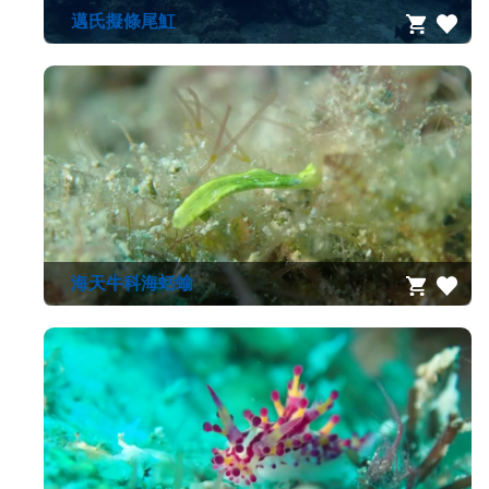
邁氏擬條尾魟
海天牛科海蛞蝓