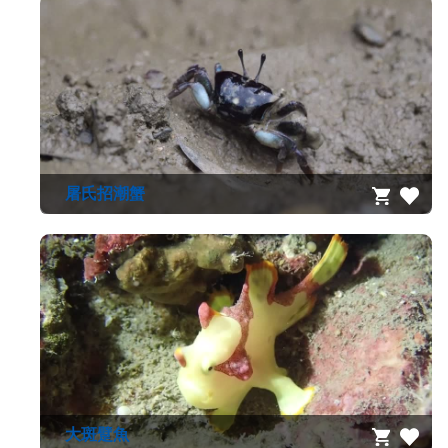
屠氏招潮蟹
大斑躄魚