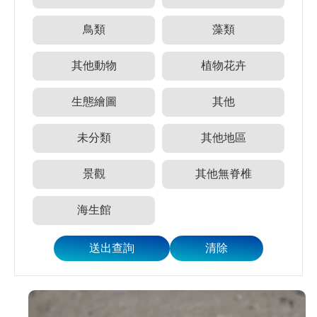
員
登
鳥類
藻類
入
網
其他動物
植物花卉
站
導
生態繪圖
其他
覽
購
未分類
其他地區
物
車
景觀
其他無脊椎
下
載
海生館
管
理
資
源
管
理