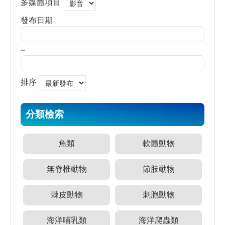
多媒體項目
源
發布日期
訊
息
發
~
布
諮
排序
詢
服
務
分類檢索
會
員
魚類
軟體動物
專
區
無脊椎動物
節肢動物
首
棘皮動物
刺胞動物
頁
館
海洋哺乳類
海洋爬蟲類