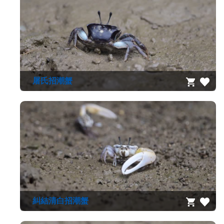
資
源
收
藏
登
入
屠氏招潮蟹
糾結清白招潮蟹