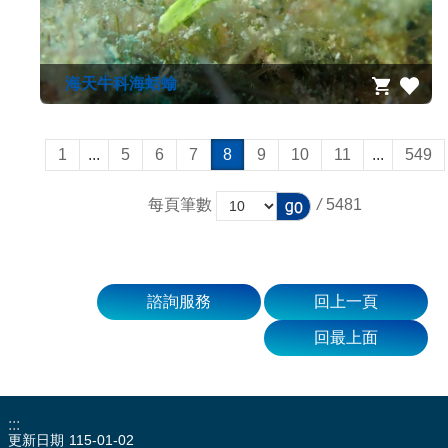
海天牛科海蛞蝓
1
...
5
6
7
8
9
10
11
...
549
每頁筆數
/
5481
諮詢服務
回上一頁
回最上面
:::
更新日期
115-01-02