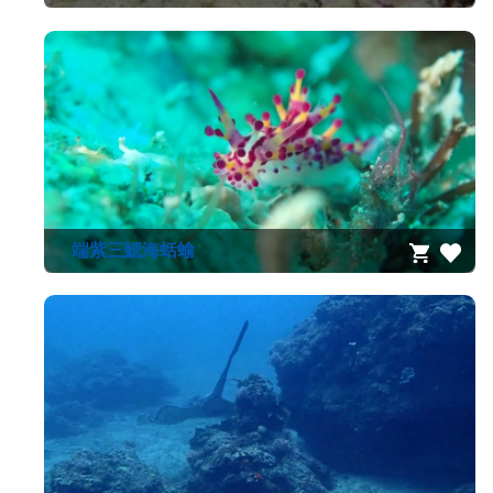
端紫三鰓海蛞蝓