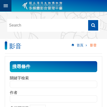
跳到主要內容區塊
進
階
搜
尋
:::
影音
首頁
影音
多
媒
體
檢
搜尋條件
索
圖
關鍵字檢索
像
影
作者
音
音