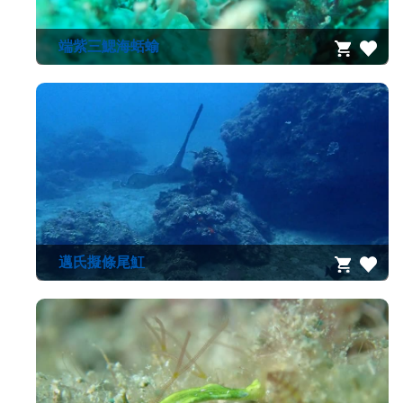
端紫三鰓海蛞蝓
邁氏擬條尾魟