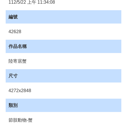
員
112/5/22 上午 11:34:08
登
入
編號
網
站
42628
導
覽
作品名稱
購
物
陸寄居蟹
車
下
尺寸
載
管
4272x2848
理
資
類別
源
管
節肢動物-蟹
理