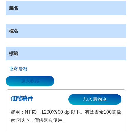
資
屬名
源
收
藏
種名
登
入
標籤
陸寄居蟹
加入收藏
低階稿件
加入購物車
費用：NT$0。1200X900 dpi以下。有效畫素100萬像
素含以下，僅供網頁使用。