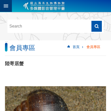
跳到主要內容區塊
進
階
搜
尋
:::
會員專區
首頁
會員專區
多
媒
體
陸寄居蟹
檢
索
圖
像
影
音
音