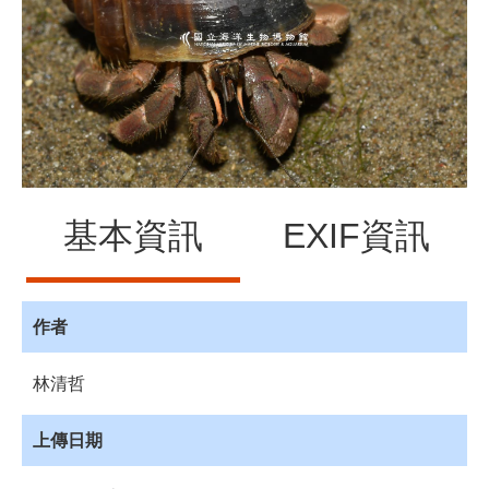
源
訊
息
發
布
諮
詢
服
基本資訊
EXIF資訊
務
會
員
專
作者
區
林清哲
首
頁
上傳日期
館