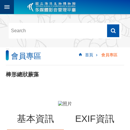
跳到主要內容區塊
進
階
搜
尋
:::
會員專區
首頁
會員專區
多
媒
體
棒形總狀蕨藻
檢
索
圖
像
影
基本資訊
EXIF資訊
音
音