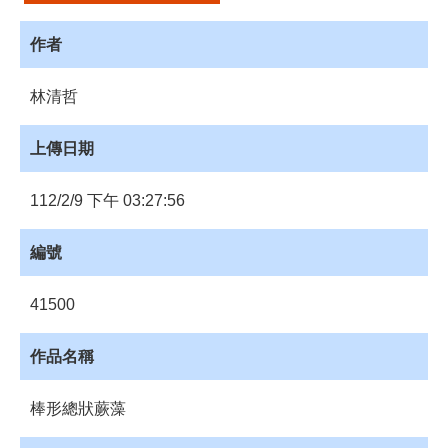
源
作者
訊
息
林清哲
發
布
上傳日期
諮
詢
服
112/2/9 下午 03:27:56
務
編號
會
員
專
41500
區
作品名稱
首
頁
棒形總狀蕨藻
館