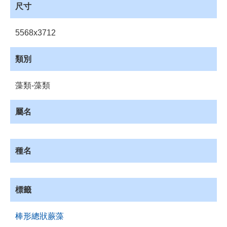
員
尺寸
登
入
5568x3712
網
站
類別
導
覽
藻類-藻類
購
物
屬名
車
下
載
種名
管
理
資
標籤
源
管
棒形總狀蕨藻
理