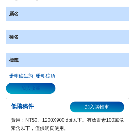
資
源
屬名
收
藏
登
種名
入
標籤
珊瑚礁生態_珊瑚礁頂
加入收藏
低階稿件
加入購物車
費用：NT$0。1200X900 dpi以下。有效畫素100萬像
素含以下，僅供網頁使用。