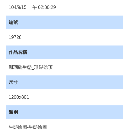
員
104/9/15 上午 02:30:29
登
入
編號
網
站
導
19728
覽
作品名稱
購
物
車
珊瑚礁生態_珊瑚礁頂
下
尺寸
載
管
理
1200x801
資
源
類別
管
理
生態繪圖-生態繪圖