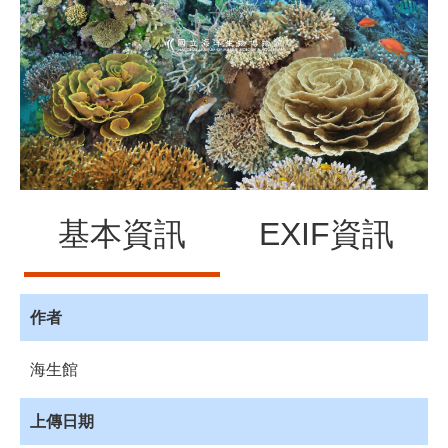
源
訊
息
發
布
諮
詢
服
務
基本資訊
EXIF資訊
會
員
專
作者
區
海生館
首
頁
上傳日期
館