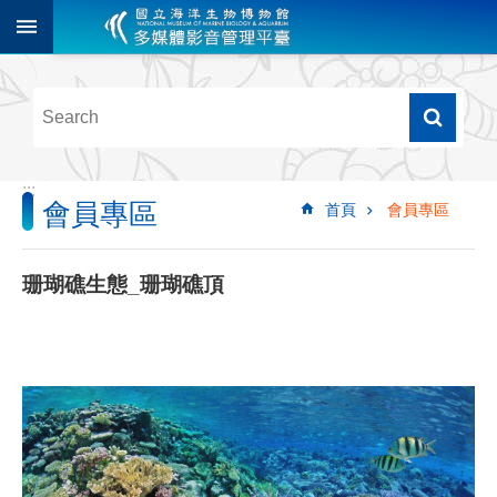
跳到主要內容區塊
進
階
搜
尋
:::
會員專區
首頁
會員專區
多
媒
體
珊瑚礁生態_珊瑚礁頂
檢
索
圖
像
影
音
音