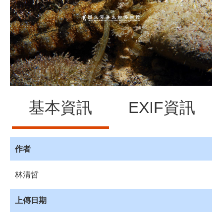
源
訊
息
發
布
諮
詢
服
基本資訊
EXIF資訊
務
會
員
專
作者
區
林清哲
首
頁
上傳日期
館