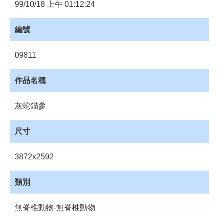
員
99/10/18 上午 01:12:24
登
入
編號
網
站
09811
導
覽
作品名稱
購
物
灰蛇錨參
車
下
尺寸
載
管
3872x2592
理
資
類別
源
管
無脊椎動物-無脊椎動物
理