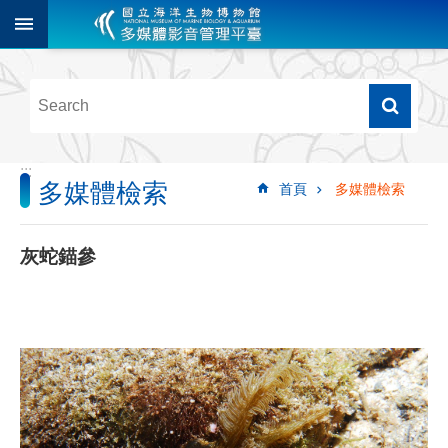
跳到主要內容區塊
進
階
搜
尋
:::
多媒體檢索
首頁
多媒體檢索
多
媒
體
灰蛇錨參
檢
索
圖
像
影
音
音