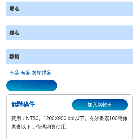
資
屬名
源
收
藏
種名
登
入
標籤
海參
;
海參
;
灰蛇錨參
加入收藏
低階稿件
加入購物車
費用：NT$0。1200X900 dpi以下。有效畫素100萬像
素含以下，僅供網頁使用。