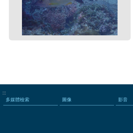
:::
多媒體檢索
圖像
影音