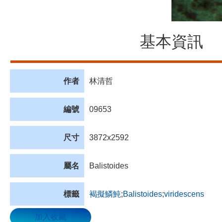
基本資訊
作者
林清哲
編號
09653
尺寸
3872x2592
屬名
Balistoides
標籤
褐擬鱗魨
;
Balistoides
;
viridescens
加入收藏