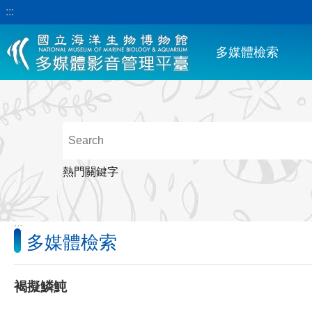
:::
跳到主要內容區塊
多媒體檢索
熱門關鍵字
:::
多媒體檢索
褐擬鱗魨