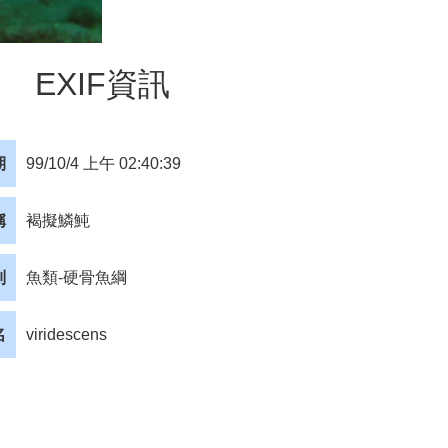
EXIF資訊
期
99/10/4 上午 02:40:39
稱
褐擬鱗魨
別
魚類-硬骨魚綱
名
viridescens