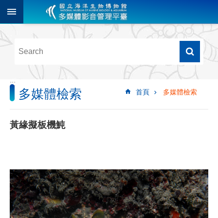
跳到主要內容區塊
進
階
搜
尋
:::
多媒體檢索
首頁
多媒體檢索
多
媒
體
黃緣擬板機魨
檢
索
圖
像
影
音
音