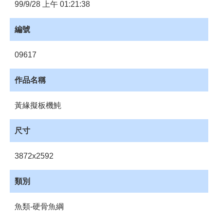
員
99/9/28 上午 01:21:38
登
入
編號
網
站
09617
導
覽
作品名稱
購
物
黃緣擬板機魨
車
下
尺寸
載
管
3872x2592
理
資
類別
源
管
魚類-硬骨魚綱
理