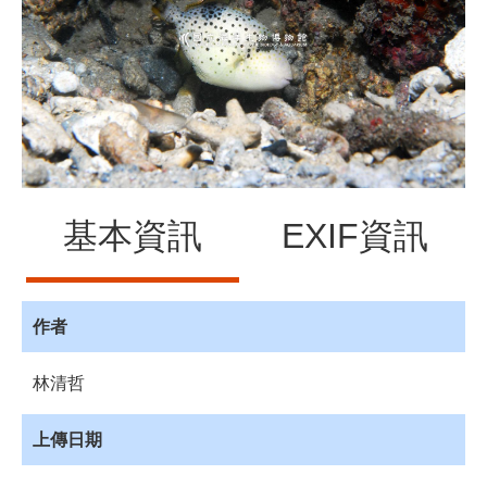
源
訊
息
發
布
諮
詢
服
基本資訊
EXIF資訊
務
會
員
專
作者
區
林清哲
首
頁
上傳日期
館