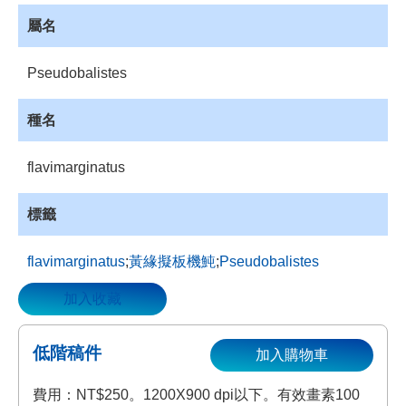
資
屬名
源
收
Pseudobalistes
藏
登
種名
入
flavimarginatus
標籤
flavimarginatus
;
黃緣擬板機魨
;
Pseudobalistes
加入收藏
低階稿件
加入購物車
費用：NT$250。1200X900 dpi以下。有效畫素100