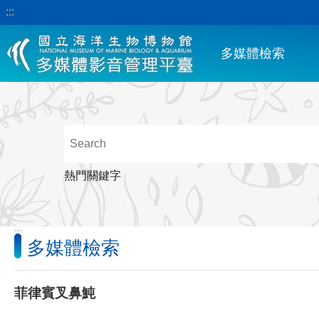
:::
跳到主要內容區塊
多媒體檢索
熱門關鍵字
:::
多媒體檢索
菲律賓叉鼻魨