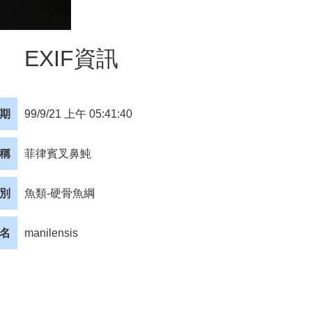
EXIF資訊
期
99/9/21 上午 05:41:40
稱
菲律賓叉鼻魨
別
魚類-硬骨魚綱
名
manilensis