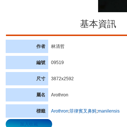
基本資訊
作者
林清哲
編號
09519
尺寸
3872x2592
屬名
Arothron
標籤
Arothron
;
菲律賓叉鼻魨
;
manilensis
加入收藏