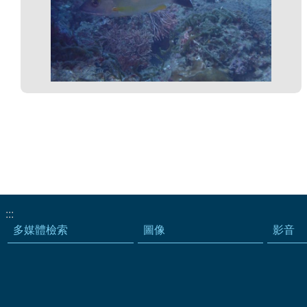
:::
多媒體檢索
圖像
影音