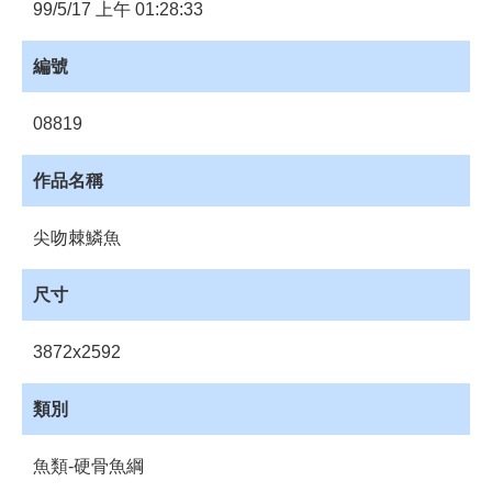
員
99/5/17 上午 01:28:33
登
入
編號
網
站
08819
導
覽
作品名稱
購
物
尖吻棘鱗魚
車
下
尺寸
載
管
3872x2592
理
資
類別
源
管
魚類-硬骨魚綱
理