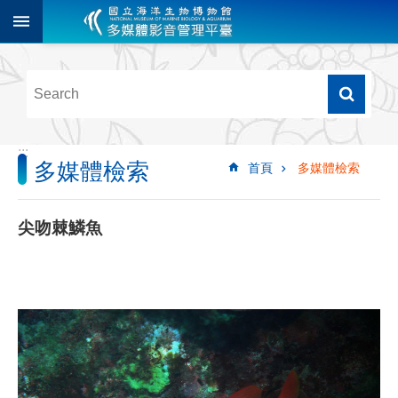
跳到主要內容區塊
進
階
搜
尋
:::
多媒體檢索
首頁
多媒體檢索
多
媒
體
尖吻棘鱗魚
檢
索
圖
像
影
音
音