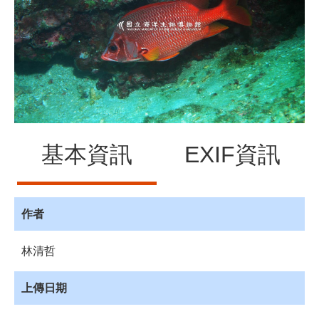
源
訊
息
發
布
諮
詢
服
基本資訊
EXIF資訊
務
會
員
專
作者
區
林清哲
首
頁
上傳日期
館