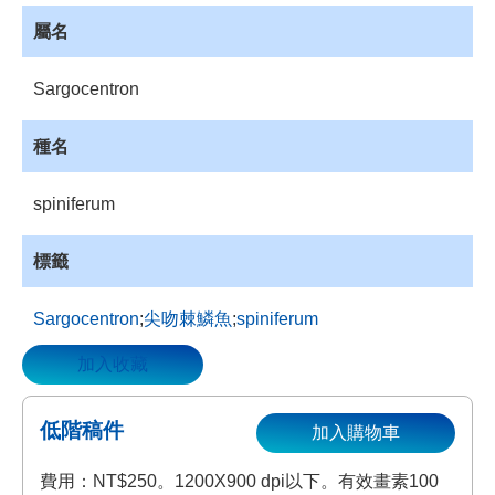
資
屬名
源
收
Sargocentron
藏
登
種名
入
spiniferum
標籤
Sargocentron
;
尖吻棘鱗魚
;
spiniferum
加入收藏
低階稿件
加入購物車
費用：NT$250。1200X900 dpi以下。有效畫素100