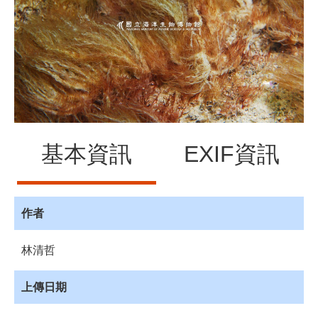
源
訊
息
發
布
諮
詢
服
基本資訊
EXIF資訊
務
會
員
專
作者
區
林清哲
首
頁
上傳日期
館