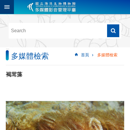
跳到主要內容區塊
進
階
搜
尋
:::
多媒體檢索
首頁
多媒體檢索
多
媒
體
褐茸藻
檢
索
圖
像
影
音
音