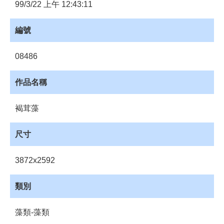
員
99/3/22 上午 12:43:11
登
入
編號
網
站
08486
導
覽
作品名稱
購
物
褐茸藻
車
下
尺寸
載
管
3872x2592
理
資
類別
源
管
藻類-藻類
理