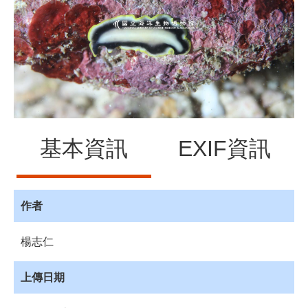
源
訊
息
發
布
諮
詢
服
基本資訊
EXIF資訊
務
會
員
專
作者
區
楊志仁
首
頁
上傳日期
館