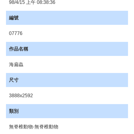
員
98/4/15 上午 08:38:36
登
入
編號
網
站
07776
導
覽
作品名稱
購
物
海扁蟲
車
下
尺寸
載
管
3888x2592
理
資
類別
源
管
無脊椎動物-無脊椎動物
理