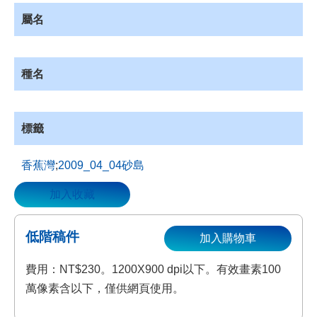
資
屬名
源
收
藏
種名
登
入
標籤
香蕉灣
;
2009_04_04砂島
加入收藏
低階稿件
加入購物車
費用：NT$230。1200X900 dpi以下。有效畫素100
萬像素含以下，僅供網頁使用。