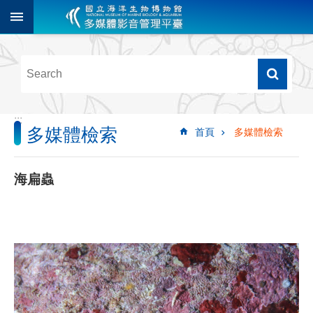
跳到主要內容區塊
進
階
搜
尋
:::
多媒體檢索
首頁
多媒體檢索
多
媒
體
海扁蟲
檢
索
圖
像
影
音
音