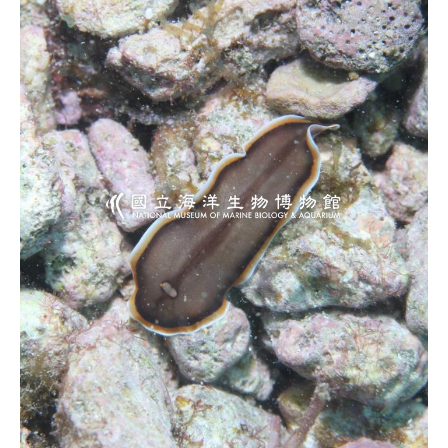
源
訊
息
發
布
諮
詢
服
務
會
員
專
區
首
頁
館