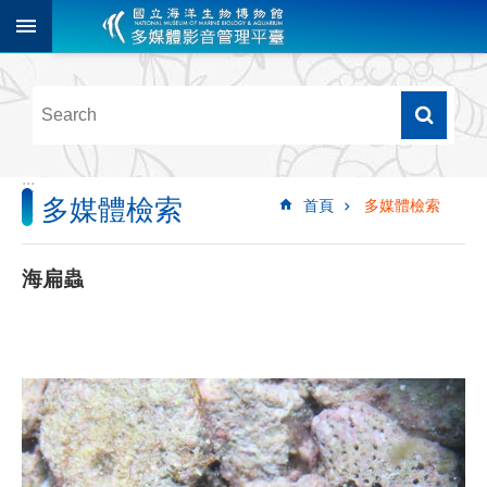
跳到主要內容區塊
進
階
搜
尋
:::
多媒體檢索
首頁
多媒體檢索
多
媒
體
海扁蟲
檢
索
圖
像
影
音
音