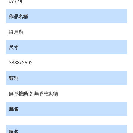
07774
資
源
作品名稱
收
藏
海扁蟲
登
入
尺寸
3888x2592
類別
無脊椎動物-無脊椎動物
屬名
種名