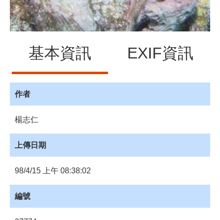
員
登
入
網
基本資訊
EXIF資訊
站
導
覽
購
作者
物
車
楊志仁
下
載
上傳日期
管
理
98/4/15 上午 08:38:02
資
源
編號
管
理