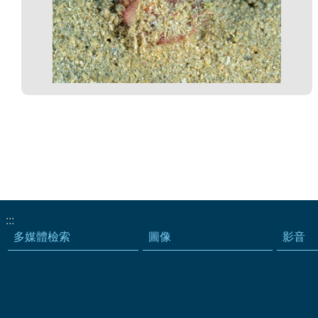
:::
多媒體檢索
圖像
影音