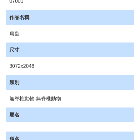
07001
資
源
作品名稱
收
藏
扁蟲
登
入
尺寸
3072x2048
類別
無脊椎動物-無脊椎動物
屬名
種名