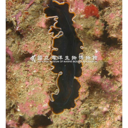
源
訊
息
發
布
諮
詢
服
務
會
員
專
區
首
頁
館