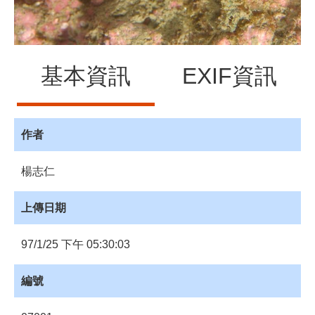
員
登
入
網
基本資訊
EXIF資訊
站
導
覽
購
作者
物
車
楊志仁
下
載
上傳日期
管
理
97/1/25 下午 05:30:03
資
源
編號
管
理