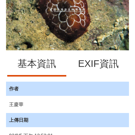
源
訊
息
發
布
諮
詢
服
基本資訊
EXIF資訊
務
會
員
作者
專
區
王慶華
首
頁
上傳日期
館