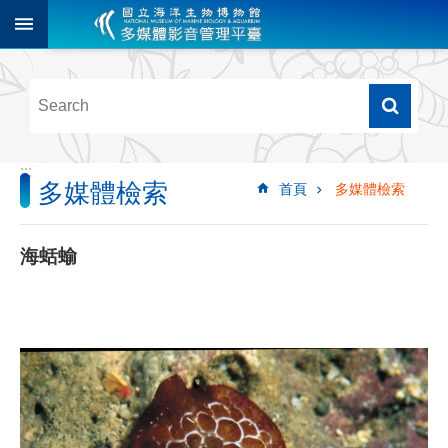
跳到主要內容區塊
進
階
搜
尋
:::
多媒體檢索
首頁
多媒體檢索
多
媒
體
海蛞蝓
檢
索
圖
像
影
音
音