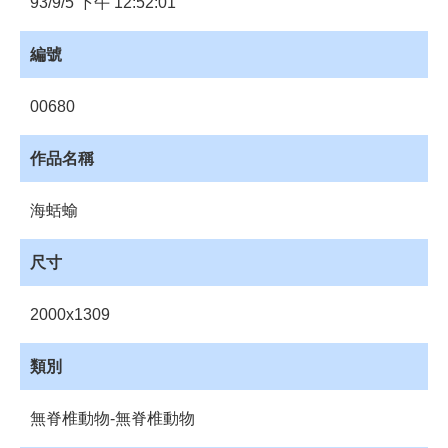
93/9/5 下午 12:52:01
員
登
入
編號
網
00680
站
導
覽
作品名稱
購
物
海蛞蝓
車
尺寸
下
載
管
2000x1309
理
類別
資
源
管
無脊椎動物-無脊椎動物
理