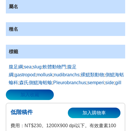
資
屬名
源
收
藏
種名
登
入
標籤
腹足綱
;
sea
;
slug
;
軟體動物門
;
腹足
綱
;
gastropod
;
mollusk
;
nudibranchs
;
裸鰓類動物
;
側鰓海蛞
蝓科
;
森氏側鰓海蛞蝓
;
Pleurobranchus
;
semperi
;
side
;
gill
加入收藏
低階稿件
加入購物車
費用：NT$230。1200X900 dpi以下。有效畫素100