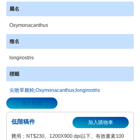
資
屬名
源
收
Oxymonacanthus
藏
登
種名
入
longirostris
標籤
尖吻單棘魨
;
Oxymonacanthus
;
longirostris
加入收藏
低階稿件
加入購物車
費用：NT$230。1200X900 dpi以下。有效畫素100