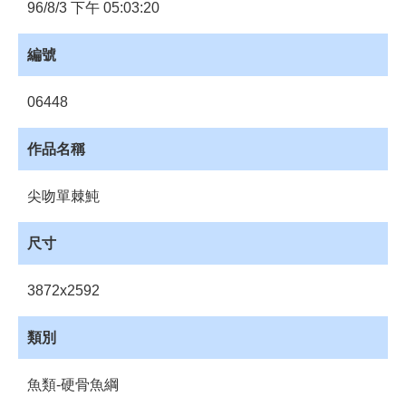
員
96/8/3 下午 05:03:20
登
入
編號
網
站
06448
導
覽
作品名稱
購
物
尖吻單棘魨
車
下
尺寸
載
管
3872x2592
理
資
類別
源
管
魚類-硬骨魚綱
理