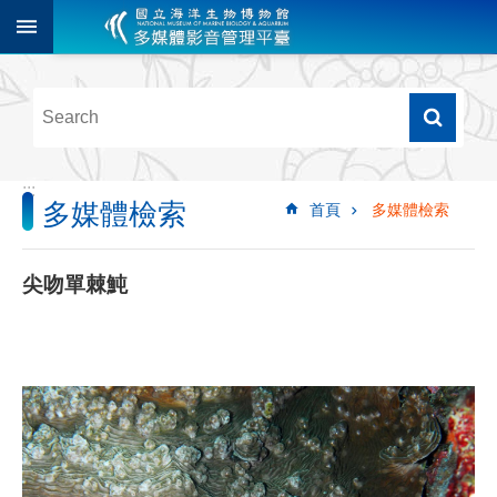
跳到主要內容區塊
進
階
搜
尋
:::
多媒體檢索
首頁
多媒體檢索
多
媒
體
尖吻單棘魨
檢
索
圖
像
影
音
音