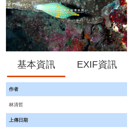
源
訊
息
發
布
諮
詢
服
基本資訊
EXIF資訊
務
會
員
專
作者
區
林清哲
首
頁
上傳日期
館