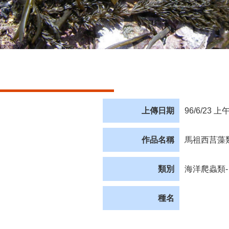
上傳日期
96/6/23 上午
作品名稱
馬祖西莒藻
類別
海洋爬蟲類-
種名