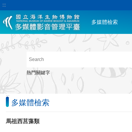
:::
跳到主要內容區塊
多媒體檢索
熱門關鍵字
:::
多媒體檢索
馬祖西莒藻類