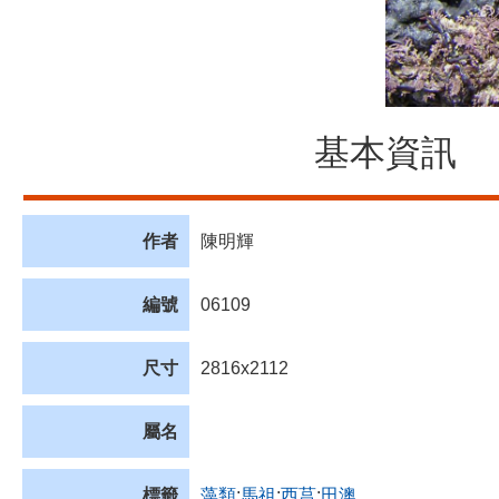
基本資訊
作者
陳明輝
編號
06109
尺寸
2816x2112
屬名
標籤
藻類
;
馬祖
;
西莒
;
田澳