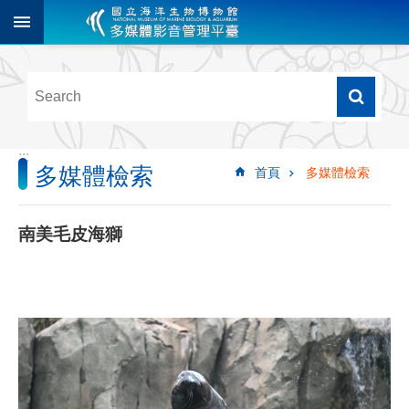
跳到主要內容區塊
進
階
搜
尋
:::
多媒體檢索
首頁
多媒體檢索
多
媒
體
南美毛皮海獅
檢
索
圖
像
影
音
音