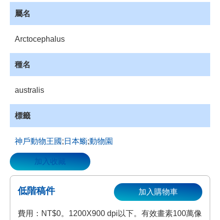
資
屬名
源
收
Arctocephalus
藏
登
種名
入
australis
標籤
神戶動物王國
;
日本䲗
;
動物園
加入收藏
低階稿件
加入購物車
費用：NT$0。1200X900 dpi以下。有效畫素100萬像