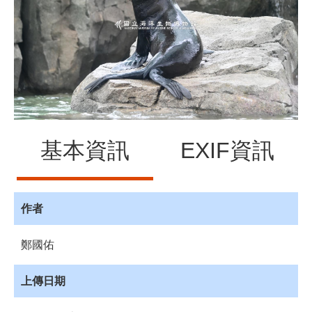
源
訊
息
發
布
諮
詢
服
基本資訊
EXIF資訊
務
會
員
專
作者
區
鄭國佑
首
頁
上傳日期
館