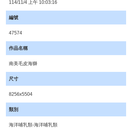
員
114/11/4 上午 10:03:16
登
入
編號
網
站
47574
導
覽
作品名稱
購
物
南美毛皮海獅
車
下
尺寸
載
管
8256x5504
理
資
類別
源
管
海洋哺乳類-海洋哺乳類
理