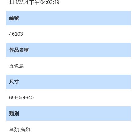
員
114/2/14 下午 04:02:49
登
入
編號
網
站
46103
導
覽
作品名稱
購
物
五色鳥
車
下
尺寸
載
管
6960x4640
理
資
類別
源
管
鳥類-鳥類
理