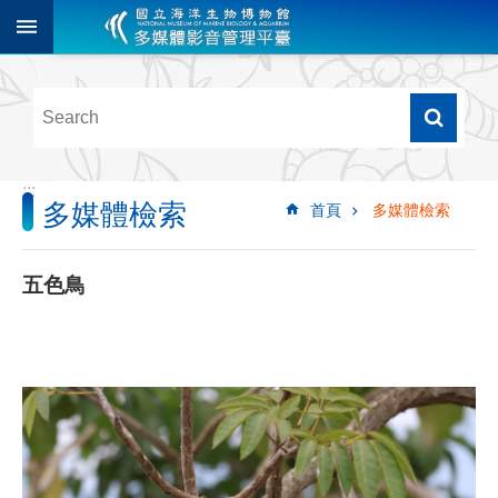
跳到主要內容區塊
進
階
搜
尋
:::
多媒體檢索
首頁
多媒體檢索
多
媒
體
五色鳥
檢
索
圖
像
影
音
音