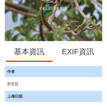
源
訊
息
發
布
諮
詢
服
基本資訊
EXIF資訊
務
會
員
專
作者
區
郭芝廷
首
頁
上傳日期
館