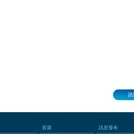
諮
音源
訊息發布