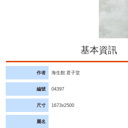
基本資訊
作者
海生館 君子堂
編號
04397
尺寸
1673x2500
屬名