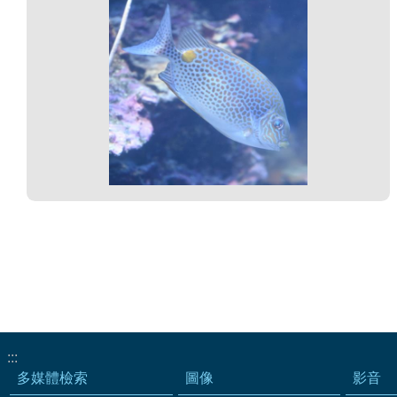
:::
多媒體檢索
圖像
影音