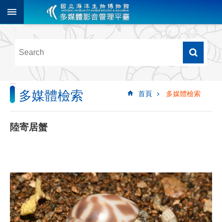
跳到主要內容區塊
進
階
搜
尋
:::
多媒體檢索
首頁
多媒體檢索
多
媒
體
陸寄居蟹
檢
索
圖
像
影
音
音