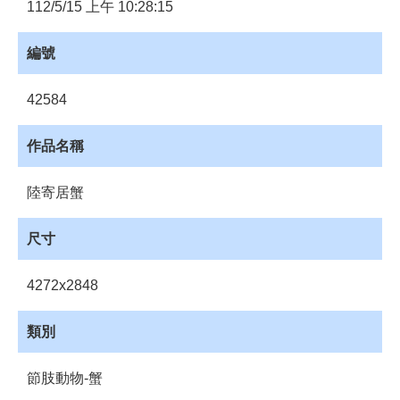
員
112/5/15 上午 10:28:15
登
入
編號
網
站
42584
導
覽
作品名稱
購
物
陸寄居蟹
車
下
尺寸
載
管
4272x2848
理
資
類別
源
管
節肢動物-蟹
理