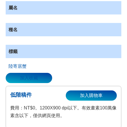
資
屬名
源
收
藏
種名
登
入
標籤
陸寄居蟹
加入收藏
低階稿件
加入購物車
費用：NT$0。1200X900 dpi以下。有效畫素100萬像
素含以下，僅供網頁使用。