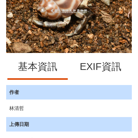
源
訊
息
發
布
諮
詢
服
基本資訊
EXIF資訊
務
會
員
專
作者
區
林清哲
首
頁
上傳日期
館