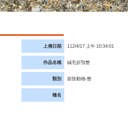
上傳日期
112/4/17 上午 10:34:01
作品名稱
絨毛折顎蟹
類別
節肢動物-蟹
種名