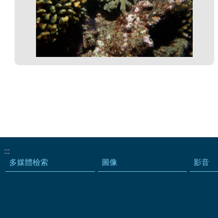
:::
多媒體檢索
圖像
影音