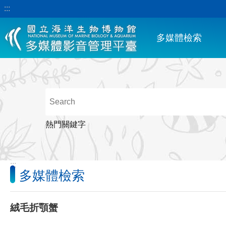
:::
跳到主要內容區塊
多媒體檢索
熱門關鍵字
:::
多媒體檢索
絨毛折顎蟹