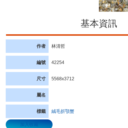
基本資訊
作者
林清哲
編號
42254
尺寸
5568x3712
屬名
標籤
絨毛折顎蟹
加入收藏