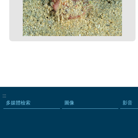
:::
多媒體檢索
圖像
影音