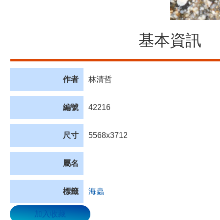
基本資訊
作者
林清哲
編號
42216
尺寸
5568x3712
屬名
標籤
海蟲
加入收藏