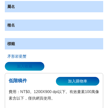
資
屬名
源
收
藏
種名
登
入
標籤
矛形岩瓷蟹
加入收藏
低階稿件
加入購物車
費用：NT$0。1200X900 dpi以下。有效畫素100萬像
素含以下，僅供網頁使用。