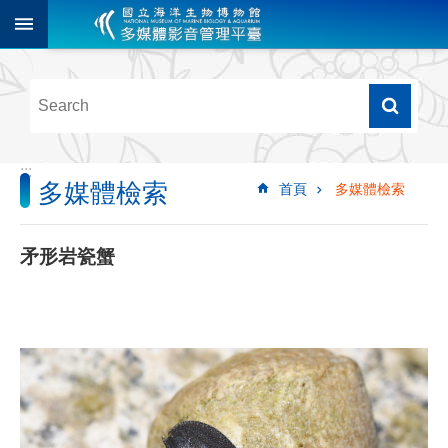
跳到主要內容區塊
進
階
搜
尋
:::
多媒體檢索
首頁
多媒體檢索
多
媒
體
矛形岩瓷蟹
檢
索
圖
像
影
音
音