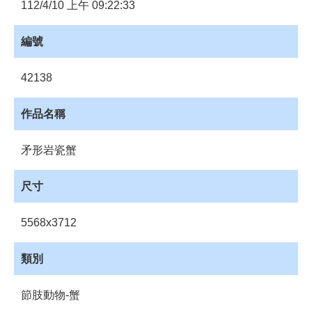
員
112/4/10 上午 09:22:33
登
入
編號
網
站
42138
導
覽
作品名稱
購
物
矛形岩瓷蟹
車
下
尺寸
載
管
5568x3712
理
資
類別
源
管
節肢動物-蟹
理