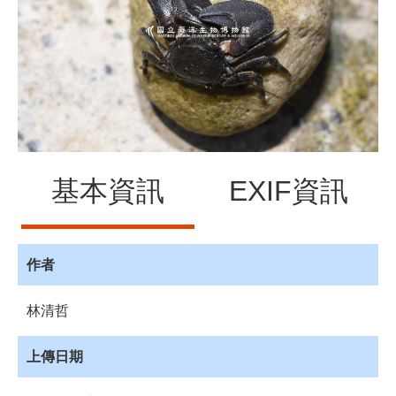
源
訊
息
發
布
諮
詢
服
基本資訊
EXIF資訊
務
會
員
專
作者
區
林清哲
首
頁
上傳日期
館