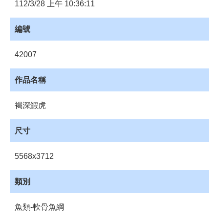
員
112/3/28 上午 10:36:11
登
入
編號
網
站
42007
導
覽
作品名稱
購
物
褐深鰕虎
車
下
尺寸
載
管
5568x3712
理
資
類別
源
管
魚類-軟骨魚綱
理