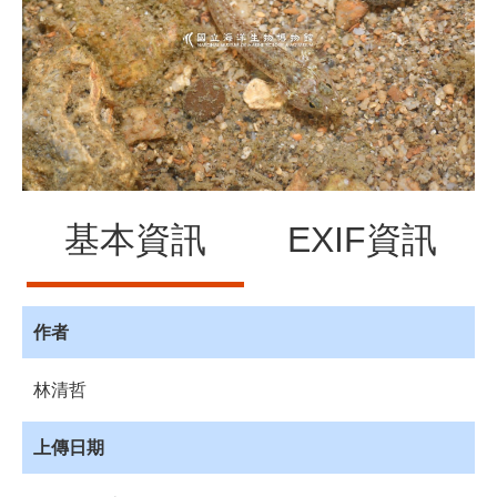
源
訊
息
發
布
諮
詢
服
基本資訊
EXIF資訊
務
會
員
專
作者
區
林清哲
首
頁
上傳日期
館