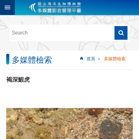
跳到主要內容區塊
進
階
搜
尋
:::
多媒體檢索
首頁
多媒體檢索
多
媒
體
褐深鰕虎
檢
索
圖
像
影
音
音