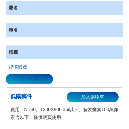
資
屬名
源
收
藏
種名
登
入
標籤
褐深鰕虎
加入收藏
低階稿件
加入購物車
費用：NT$0。1200X900 dpi以下。有效畫素100萬像
素含以下，僅供網頁使用。