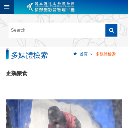
跳到主要內容區塊
進
階
搜
尋
:::
多媒體檢索
首頁
多媒體檢索
多
媒
體
企鵝餵食
檢
索
圖
像
影
音
音