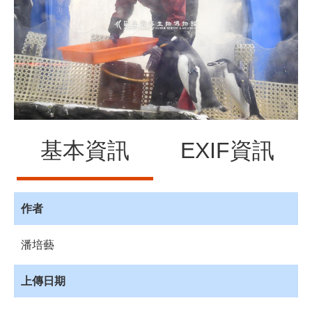
源
訊
息
發
布
諮
詢
服
基本資訊
EXIF資訊
務
會
員
專
作者
區
潘培藝
首
頁
上傳日期
館