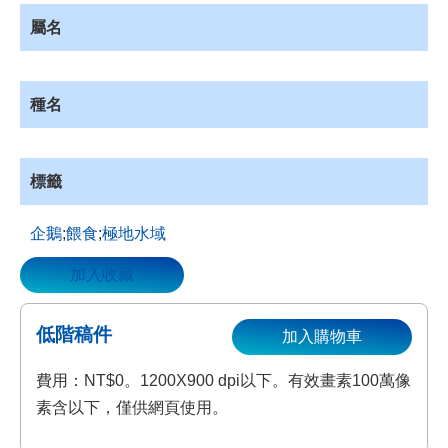
資
屬名
源
收
藏
種名
登
入
標籤
企鵝
;
餵食
;
極地水域
加入收藏
低階稿件
加入購物車
費用：NT$0。1200X900 dpi以下。有效畫素100萬像
素含以下，僅供網頁使用。