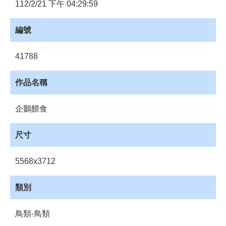
員
112/2/21 下午 04:29:59
登
入
編號
網
站
41788
導
覽
作品名稱
購
物
企鵝餵食
車
下
尺寸
載
管
5568x3712
理
資
類別
源
管
鳥類-鳥類
理