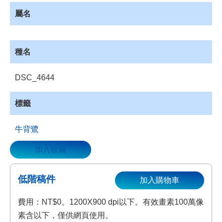
資
屬名
源
收
藏
種名
登
入
DSC_4644
標籤
牛背鷺
加入收藏
低階稿件
加入購物車
費用：NT$0。1200X900 dpi以下。有效畫素100萬像
素含以下，僅供網頁使用。