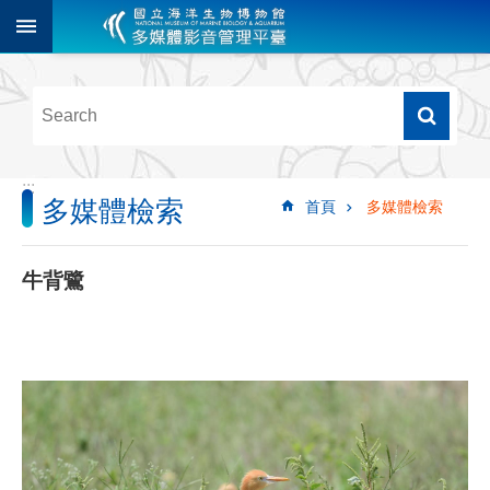
跳到主要內容區塊
進
階
搜
尋
:::
多媒體檢索
首頁
多媒體檢索
多
媒
體
牛背鷺
檢
索
圖
像
影
音
音