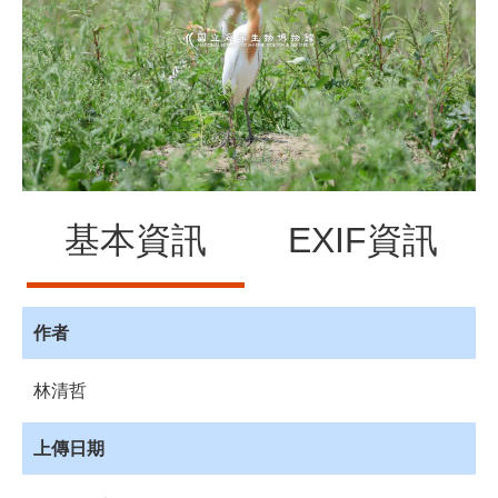
源
訊
息
發
布
諮
詢
服
基本資訊
EXIF資訊
務
會
員
專
作者
區
林清哲
首
頁
上傳日期
館