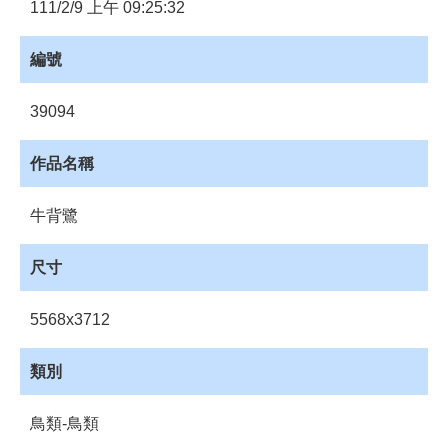
員
111/2/9 上午 09:25:32
登
入
編號
網
站
39094
導
覽
作品名稱
購
物
牛背鷺
車
下
尺寸
載
管
5568x3712
理
資
類別
源
管
鳥類-鳥類
理