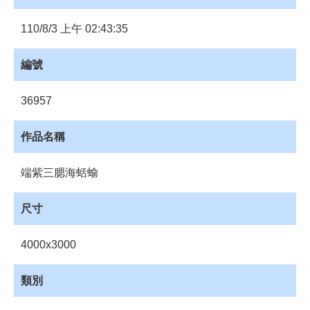
員
登
110/8/3 上午 02:43:35
入
網
編號
站
導
36957
覽
購
作品名稱
物
車
端紫三腮海蛞蝓
下
載
尺寸
管
理
4000x3000
資
源
類別
管
理