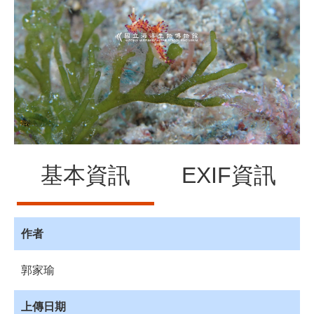
源
訊
息
發
布
諮
詢
服
務
基本資訊
EXIF資訊
會
員
專
區
作者
首
郭家瑜
頁
館
上傳日期