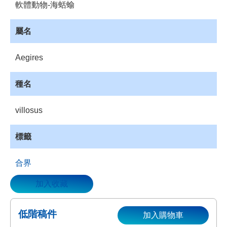
軟體動物-海蛞蝓
資
源
屬名
收
藏
Aegires
登
入
種名
villosus
標籤
合界
加入收藏
低階稿件
加入購物車