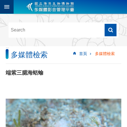
跳到主要內容區塊
進
階
搜
尋
:::
多媒體檢索
首頁
多媒體檢索
多
媒
體
端紫三腮海蛞蝓
檢
索
圖
像
影
音
音