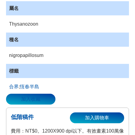
資
屬名
源
收
Thysanozoon
藏
登
種名
入
nigropapillosum
標籤
合界
;
恆春半島
加入收藏
低階稿件
加入購物車
費用：NT$0。1200X900 dpi以下。有效畫素100萬像