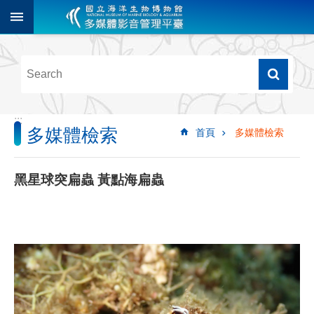
跳到主要內容區塊
進
階
搜
尋
:::
多媒體檢索
首頁
多媒體檢索
多
媒
體
黑星球突扁蟲 黃點海扁蟲
檢
索
圖
像
影
音
音