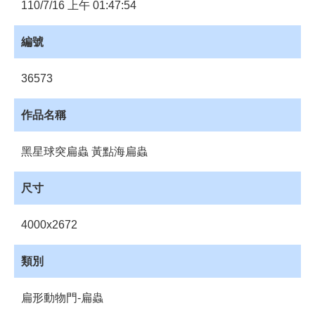
員
110/7/16 上午 01:47:54
登
入
編號
網
站
36573
導
覽
作品名稱
購
物
黑星球突扁蟲 黃點海扁蟲
車
下
尺寸
載
管
4000x2672
理
資
類別
源
管
扁形動物門-扁蟲
理