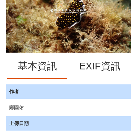
源
訊
息
發
布
諮
詢
服
基本資訊
EXIF資訊
務
會
員
專
作者
區
鄭國佑
首
頁
上傳日期
館