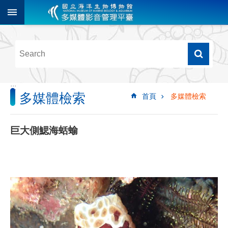
跳到主要內容區塊
進
階
搜
尋
:::
多媒體檢索
首頁
多媒體檢索
多
媒
體
巨大側鰓海蛞蝓
檢
索
圖
像
影
音
音