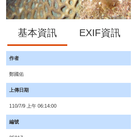
員
登
入
網
基本資訊
EXIF資訊
站
導
覽
購
作者
物
車
鄭國佑
下
載
上傳日期
管
理
110/7/9 上午 06:14:00
資
源
編號
管
理