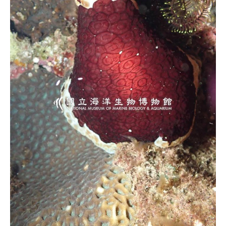
源
訊
息
發
布
諮
詢
服
務
會
員
專
區
首
頁
館