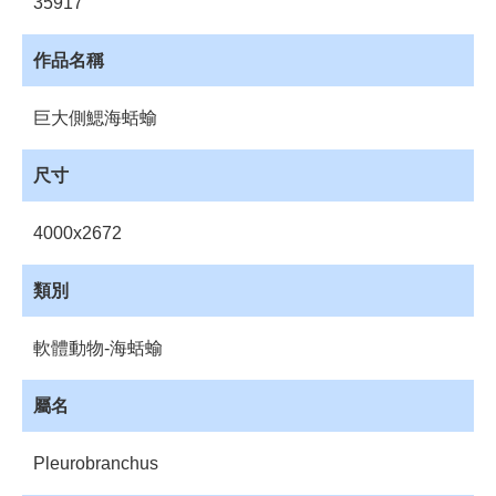
35917
資
源
作品名稱
收
藏
巨大側鰓海蛞蝓
登
入
尺寸
4000x2672
類別
軟體動物-海蛞蝓
屬名
Pleurobranchus