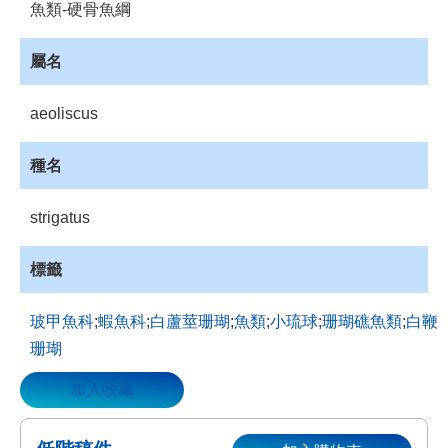
魚類-硬骨魚綱
資
源
屬名
收
藏
aeoliscus
登
入
種名
strigatus
標籤
玻甲魚科
;
蝦魚科
;
白蘆莖珊瑚
;
魚類
;
小琉球
;
珊瑚礁魚類
;
白鞭
珊瑚
加入收藏