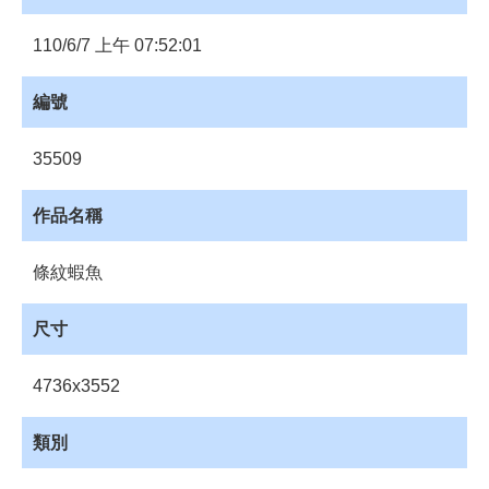
員
登
110/6/7 上午 07:52:01
入
網
編號
站
導
35509
覽
購
作品名稱
物
車
條紋蝦魚
下
載
尺寸
管
理
4736x3552
資
源
類別
管
理