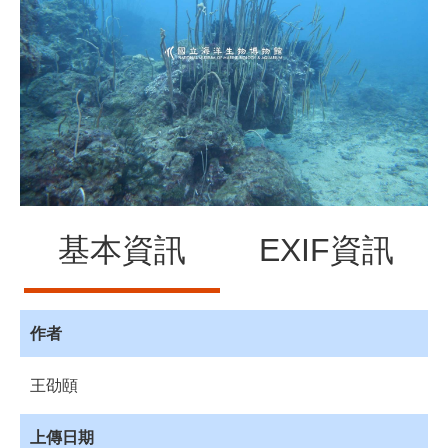
源
訊
息
發
布
諮
詢
服
務
基本資訊
EXIF資訊
會
員
專
區
作者
首
王劭頤
頁
館
上傳日期