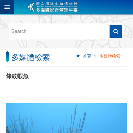
跳到主要內容區塊
進
階
搜
尋
:::
多媒體檢索
首頁
多媒體檢索
多
媒
體
條紋蝦魚
檢
索
圖
像
影
音
音