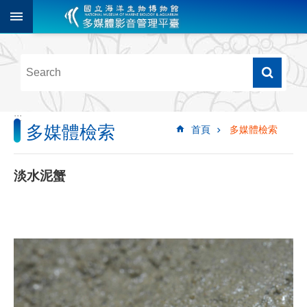
跳到主要內容區塊
進
階
搜
尋
:::
多媒體檢索
首頁
多媒體檢索
多
媒
體
淡水泥蟹
檢
索
圖
像
影
音
音