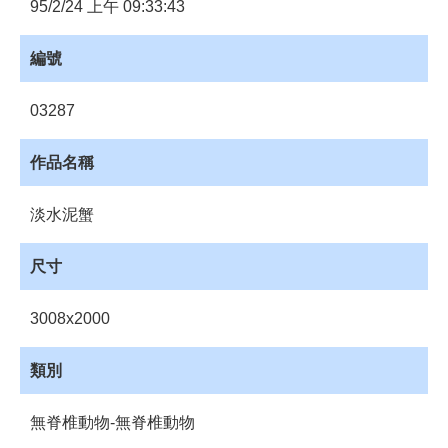
員
95/2/24 上午 09:33:43
登
入
編號
網
站
03287
導
覽
作品名稱
購
物
淡水泥蟹
車
尺寸
下
載
管
3008x2000
理
資
類別
源
管
無脊椎動物-無脊椎動物
理