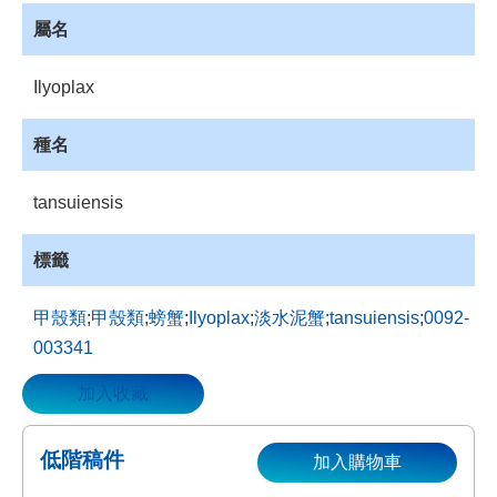
資
屬名
源
收
Ilyoplax
藏
登
種名
入
tansuiensis
標籤
甲殼類
;
甲殼類
;
螃蟹
;
Ilyoplax
;
淡水泥蟹
;
tansuiensis
;
0092-
003341
加入收藏
低階稿件
加入購物車