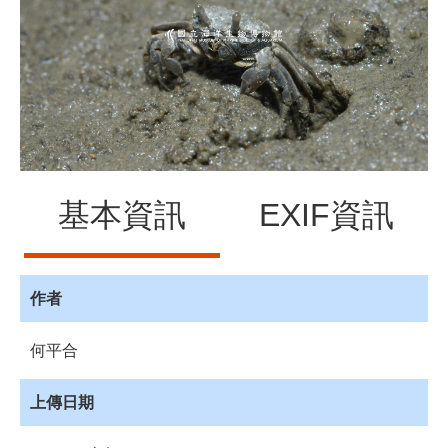
源
訊
息
發
布
諮
詢
服
基本資訊
EXIF資訊
務
會
員
作者
專
區
何平合
首
頁
上傳日期
館