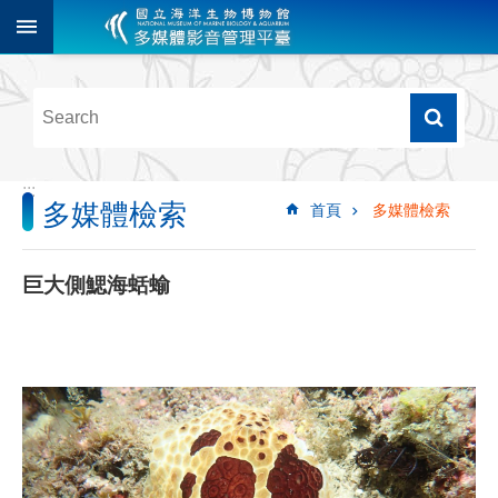
跳到主要內容區塊
進
階
搜
尋
:::
多媒體檢索
首頁
多媒體檢索
多
媒
體
巨大側鰓海蛞蝓
檢
索
圖
像
影
音
音