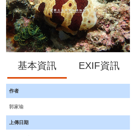
源
訊
息
發
布
諮
詢
服
基本資訊
EXIF資訊
務
會
員
專
作者
區
郭家瑜
首
頁
上傳日期
館