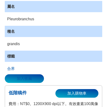
資
屬名
源
收
Pleurobranchus
藏
登
種名
入
grandis
標籤
合界
加入收藏
低階稿件
加入購物車
費用：NT$0。1200X900 dpi以下。有效畫素100萬像