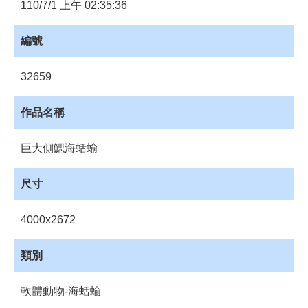
員
110/7/1 上午 02:35:36
登
入
編號
網
站
32659
導
覽
作品名稱
購
物
巨大側鰓海蛞蝓
車
下
尺寸
載
管
4000x2672
理
資
類別
源
管
軟體動物-海蛞蝓
理