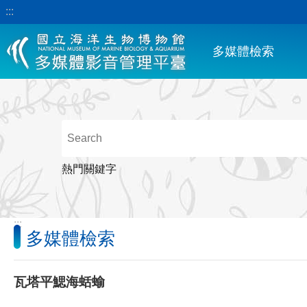
:::
跳到主要內容區塊
多媒體檢索
熱門關鍵字
:::
多媒體檢索
瓦塔平鰓海蛞蝓