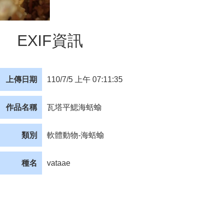
EXIF資訊
上傳日期
110/7/5 上午 07:11:35
作品名稱
瓦塔平鰓海蛞蝓
類別
軟體動物-海蛞蝓
種名
vataae