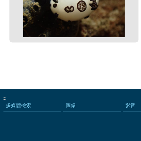
:::
多媒體檢索
圖像
影音