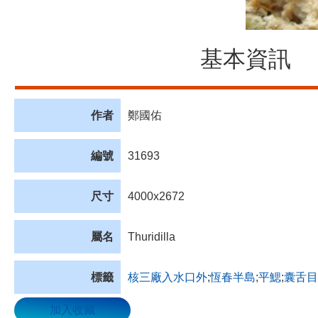
基本資訊
作者
鄭國佑
編號
31693
尺寸
4000x2672
屬名
Thuridilla
標籤
核三廠入水口外
;
恆春半島
;
平鰓
;
囊舌目
加入收藏