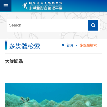
跳到主要內容區塊
進
階
搜
尋
:::
多媒體檢索
首頁
多媒體檢索
多
媒
體
大旋鰓蟲
檢
索
圖
像
影
音
音