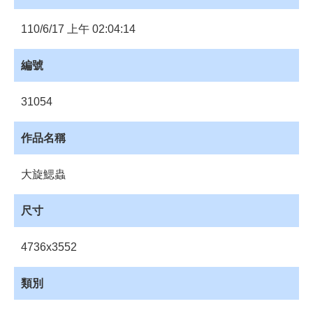
員
登
110/6/17 上午 02:04:14
入
網
編號
站
導
31054
覽
購
作品名稱
物
車
大旋鰓蟲
下
載
尺寸
管
理
4736x3552
資
源
類別
管
理