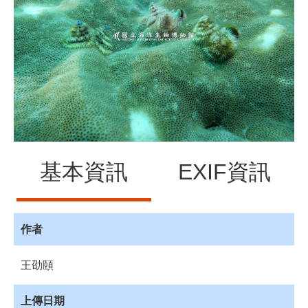
源
訊
息
發
布
諮
詢
服
務
基本資訊
EXIF資訊
會
員
專
區
作者
首
王劭頤
頁
館
上傳日期