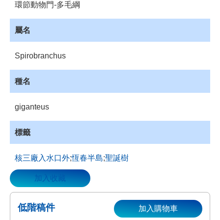
環節動物門-多毛綱
資
源
屬名
收
藏
Spirobranchus
登
入
種名
giganteus
標籤
核三廠入水口外
;
恆春半島
;
聖誕樹
加入收藏
低階稿件
加入購物車