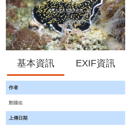
源
訊
息
發
布
諮
詢
服
基本資訊
EXIF資訊
務
會
員
專
作者
區
鄭國佑
首
頁
上傳日期
館