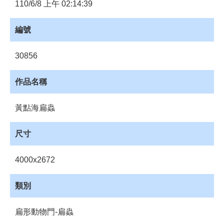
員
110/6/8 上午 02:14:39
登
入
編號
網
站
30856
導
覽
作品名稱
購
物
黃點海扁蟲
車
下
尺寸
載
管
4000x2672
理
資
類別
源
管
扁形動物門-扁蟲
理