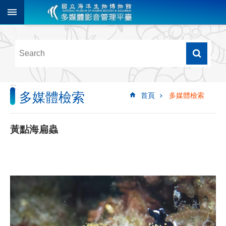
跳到主要內容區塊
進
階
搜
尋
:::
多媒體檢索
首頁
多媒體檢索
多
媒
體
黃點海扁蟲
檢
索
圖
像
影
音
音