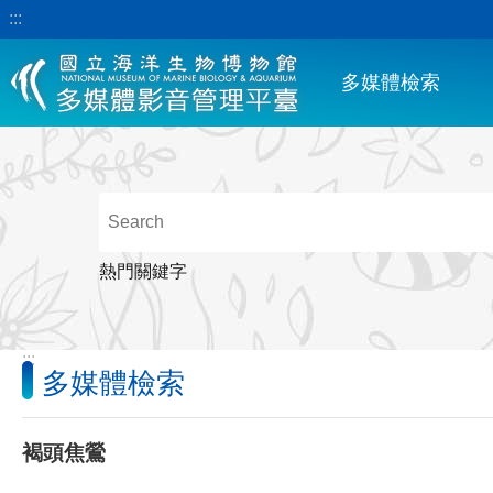
:::
跳到主要內容區塊
多媒體檢索
熱門關鍵字
:::
多媒體檢索
褐頭焦鶯