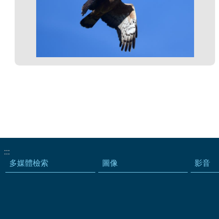
:::
多媒體檢索
圖像
影音