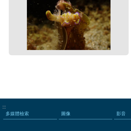
:::
多媒體檢索
圖像
影音