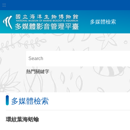
:::
跳到主要內容區塊
多媒體檢索
熱門關鍵字
:::
多媒體檢索
環紋葉海蛞蝓