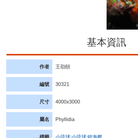
基本資訊
作者
王劭頤
編號
30321
尺寸
4000x3000
屬名
Phyllidia
標籤
小琉球
;
小琉球
;
鎮海艦