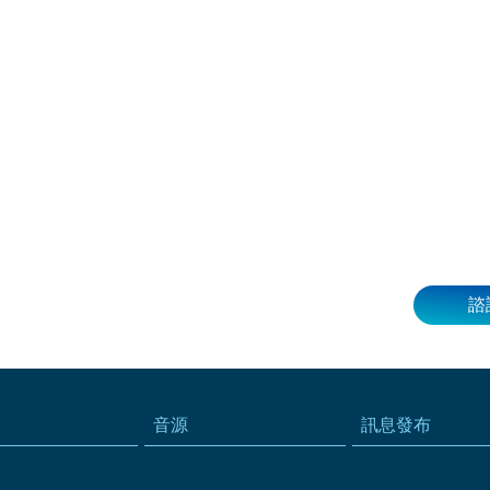
諮
音源
訊息發布