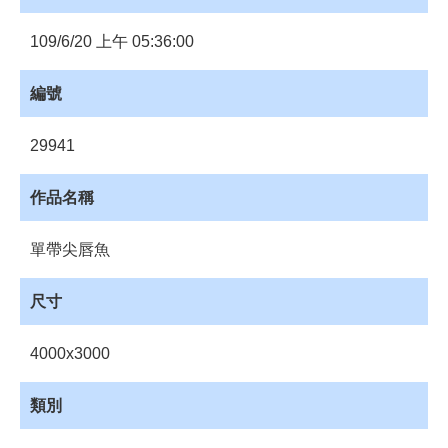
員
登
109/6/20 上午 05:36:00
入
網
編號
站
導
29941
覽
購
作品名稱
物
車
單帶尖唇魚
下
載
尺寸
管
理
4000x3000
資
源
類別
管
理