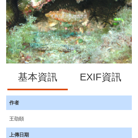
源
訊
息
發
布
諮
詢
服
務
基本資訊
EXIF資訊
會
員
專
區
作者
首
王劭頤
頁
館
上傳日期