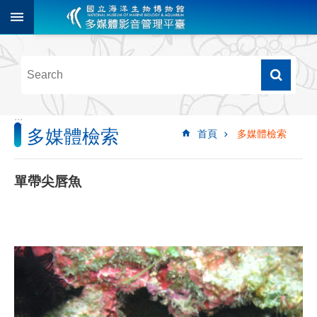
跳到主要內容區塊
進
階
搜
尋
:::
多媒體檢索
首頁
多媒體檢索
多
媒
體
單帶尖唇魚
檢
索
圖
像
影
音
音