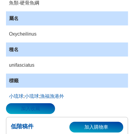
魚類-硬骨魚綱
資
源
屬名
收
藏
Oxycheilinus
登
入
種名
unifasciatus
標籤
小琉球
;
小琉球
;
漁福漁港外
加入收藏
低階稿件
加入購物車